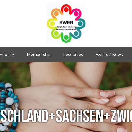
About
Membership
Resources
Events / News
TSCHLAND+SACHSEN+ZWI