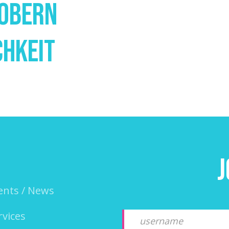
tobern
chkeit
J
ents / News
rvices