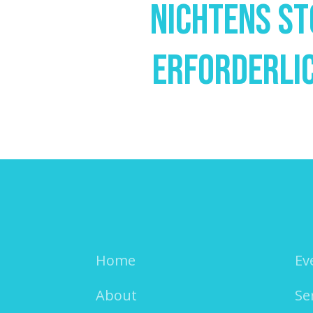
Nichtens S
Erforderli
Home
Ev
About
Se