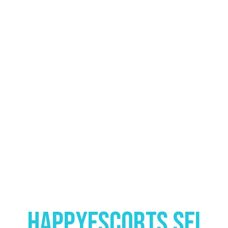
HappyEscorts Sei