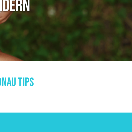
NDERN
nau Tips