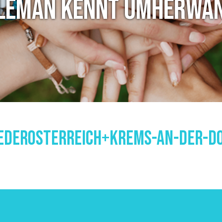
LEMAN KENNT UMHERWA
ederosterreich+krems-An-Der-Do