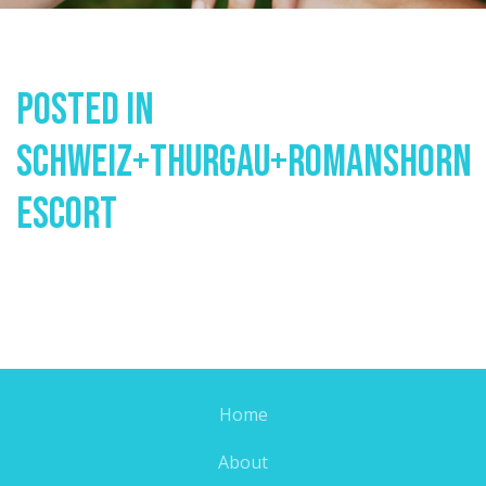
Posted In
Schweiz+thurgau+romanshorn
Escort
Home
About