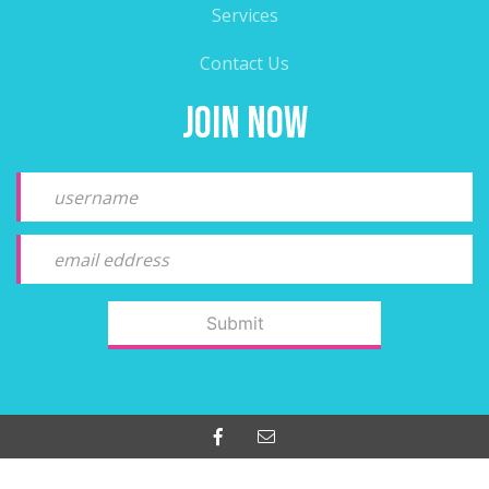
Services
Contact Us
Join Now