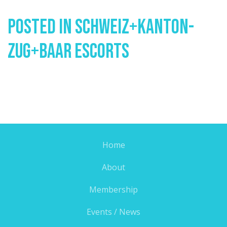
Posted In
Schweiz+kanton-
Zug+baar Escorts
Home
About
Membership
Events / News